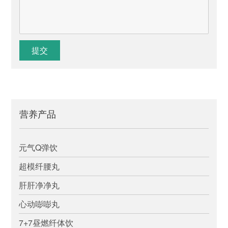
提交
营养产品
元气Q弹饮
超模纤腰丸
肝肝净净丸
心动嘭嘭丸
7+7昼燃纤体饮