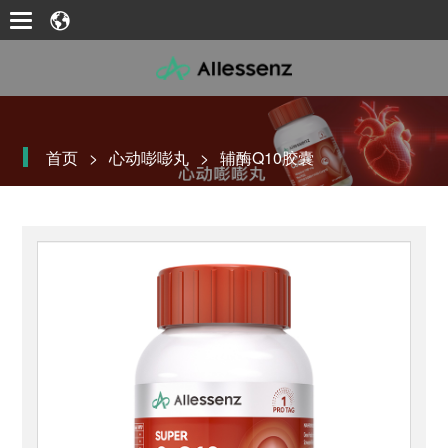
首页
>
心动嘭嘭丸
>
辅酶Q10胶囊