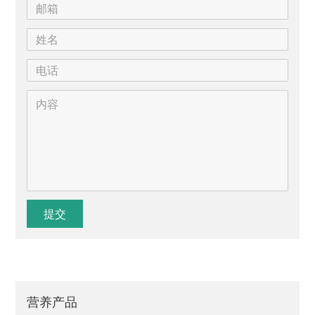
提交
营养产品