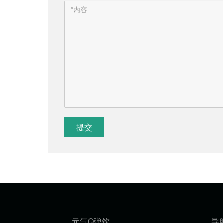
提交
元气Q弹饮
导